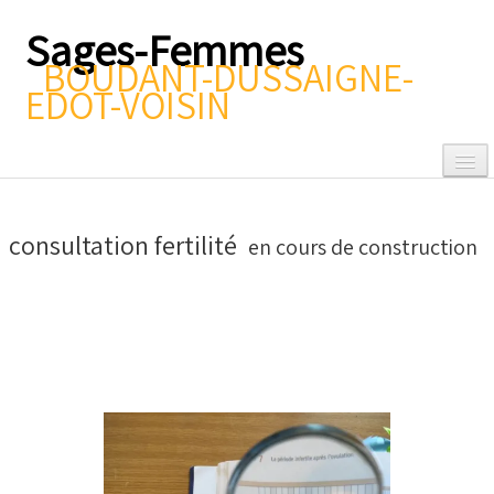
Sages-Femmes
BOUDANT-DUSSAIGNE-
EDOT-VOISIN
consultation fertilité
en cours de construction
Accueil
Connaître
▼
Gynéco/Contraception
▼
Autour de la grossesse
▼
Après la naissance
▼