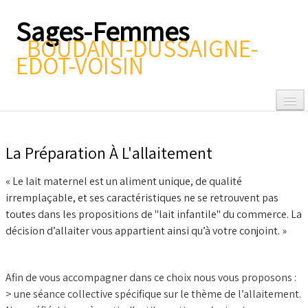
Sages-Femmes
BOUDANT-DUSSAIGNE-
EDOT-VOISIN
La Préparation À L'allaitement
Accueil
« Le lait maternel est un aliment unique, de qualité
Connaître
▼
irremplaçable, et ses caractéristiques ne se retrouvent pas
toutes dans les propositions de "lait infantile" du commerce. La
Gynéco/Contraception
▼
décision d’allaiter vous appartient ainsi qu’à votre conjoint. »
Autour de la grossesse
▼
Afin de vous accompagner dans ce choix nous vous proposons :
Après la naissance
> une séance collective spécifique sur le thème de l’allaitement.
▼