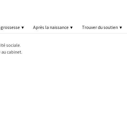
a grossesse
Après la naissance
Trouver du soutien
▼
▼
▼
té sociale.
 au cabinet.